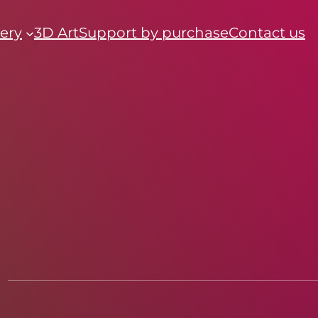
lery
3D Art
Support by purchase
Contact us