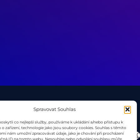
Spravovat Souhlas
kytli co nejlepší služby, používáme k ukládání a/nebo přístupu k
o zařízení, technologie jako jsou soubory cookies. Souhlas s těmito
Face
Ins
X
emi nám umožní zpracovávat údaje, jako je chování při procházení
ečná ID na tomto webu. Nesouhlas nebo odvolání souhlasu může