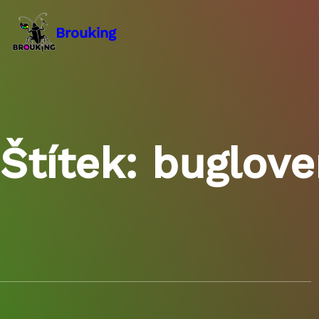
Přeskočit
na
Brouking
obsah
Štítek:
buglove