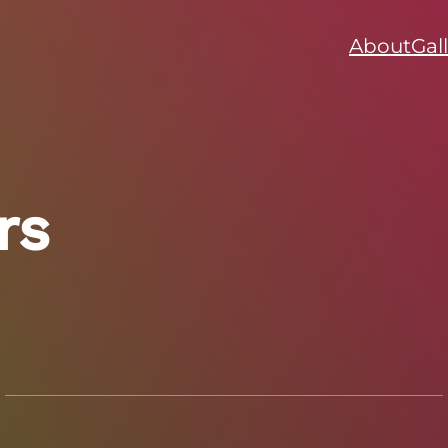
About
Gal
rs