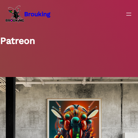
Přeskočit
na
Brouking
obsah
Patreon